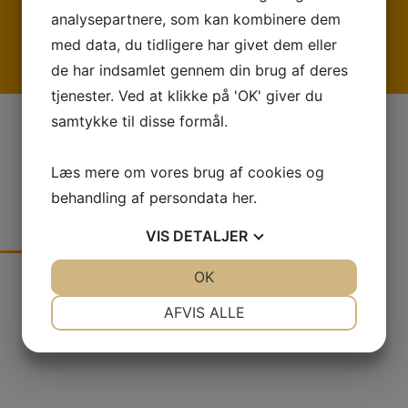
CERTIFICERET
analysepartnere, som kan kombinere dem
I overensstemmelse med arbejdspladsens regler
med data, du tidligere har givet dem eller
designer og leverer vi hver montering med den
påkrævede certificering, f.eks. ISO 9001-certificering.
de har indsamlet gennem din brug af deres
tjenester. Ved at klikke på 'OK' giver du
samtykke til disse formål.
Læs mere om vores brug af cookies og
behandling af persondata
her
.
KONTAKT OS I DAG
VIS
DETALJER
JA
NEJ
OK
JA
NEJ
Send os dit spørgsmål her. Vi sikrer, at du kommer i kontakt med
den rigtige person. Vores eksperter er klar til at hjælpe dig. For
NØDVENDIGE
PRÆFERENCER
AFVIS ALLE
enhver udfordring, stor eller lille.
JA
NEJ
JA
NEJ
MARKETING
STATISTIK
Navn
*