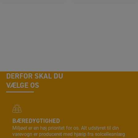
BRUG FOR HJÆLP?
Kontakt os i dag og få rådgivning om dit udstyr
DERFOR SKAL DU
VÆLGE OS
BÆREDYGTIGHED
Miljøet er en høj prioritet for os. Alt udstyret til din
varevogn er produceret med hjælp fra solcelleanlæg