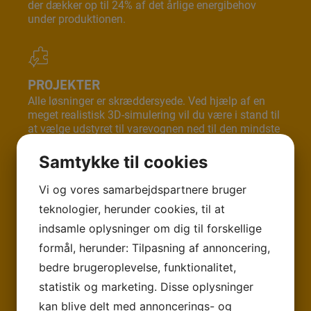
der dækker op til 24% af det årlige energibehov
under produktionen.
PROJEKTER
Alle løsninger er skræddersyede. Ved hjælp af en
meget realistisk 3D-simulering vil du være i stand til
at vælge udstyret til varevognen ned til den mindste
detalje.
Samtykke til cookies
Vi og vores samarbejdspartnere bruger
TEKNOLOGI
teknologier, herunder cookies, til at
Takket være vores katodedypningsmalingssystem,
indsamle oplysninger om dig til forskellige
som er det eneste i verden, vil karrosseriet og
formål, herunder: Tilpasning af annoncering,
udstyret til din varevogn være beskyttet mod rust.
bedre brugeroplevelse, funktionalitet,
statistik og marketing. Disse oplysninger
kan blive delt med annoncerings- og