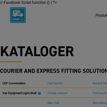
Hop
// Facebook Script function () { ?>
til
indholdet
Produk
KATALOGER
COURIER AND EXPRESS FITTING SOLUTIO
CEP Conversation
Fiat Ducato
Renault Ma
Van Equipment Light Shelf
Citroën Jumper
Fiat Ducat
Man TGE
Mercedes-B