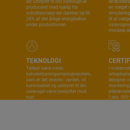
Alt udstyret til din varevogn er
skrædders
produceret med hjælp fra
en meget r
solcelleanlæg der dækker op til
simulering
24% af det årlige energibehov
til at vælg
under produktionen.
varevognen
mindste de
TEKNOLOGI
CERTI
Takket være vores
I overens
katodedypningsmalingssystem,
arbejdspla
som er det eneste i verden, vil
designer o
karrosseriet og udstyret til din
montering
varevogn være beskyttet mod
påkrævede 
rust.
f.eks. ISO 