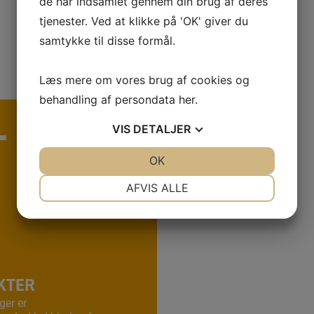
de har indsamlet gennem din brug af deres
tjenester. Ved at klikke på 'OK' giver du
samtykke til disse formål.
Læs mere om vores brug af cookies og
behandling af persondata
her
.
L DU
VIS
DETALJER
JA
NEJ
OK
JA
NEJ
NØDVENDIGE
PRÆFERENCER
AFVIS ALLE
JA
NEJ
JA
NEJ
MARKETING
STATISTIK
KTER
ger er