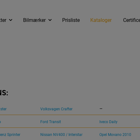
ter
Bilmærker
Prisliste
Kataloger
Certific
NS:
–
ster
Volksvagen Crafter
o
Ford Transit
Iveco Daily
enz Sprinter
Nissan NV400 / Interstar
Opel Movano 2010