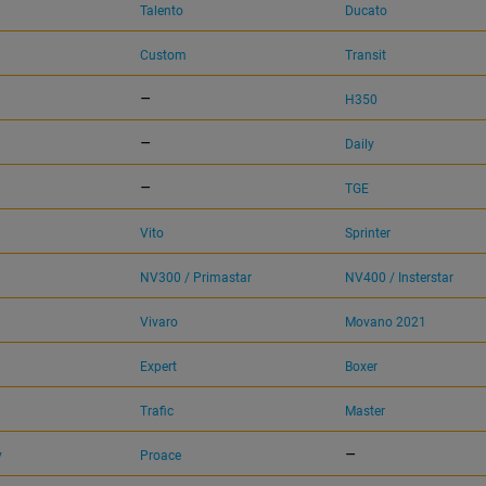
Talento
Ducato
Custom
Transit
–
H350
–
Daily
–
TGE
Vito
Sprinter
NV300 / Primastar
NV400 / Insterstar
Vivaro
Movano 2021
Expert
Boxer
Trafic
Master
–
y
Proace