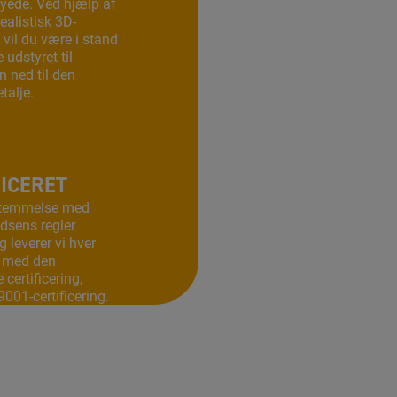
yede. Ved hjælp af
ealistisk 3D-
 vil du være i stand
e udstyret til
 ned til den
talje.
FICERET
stemmelse med
dsens regler
g leverer vi hver
 med den
certificering,
9001-certificering.