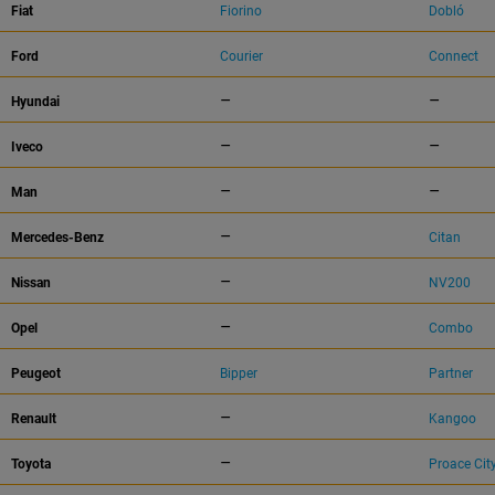
Fiat
Fiorino
Dobló
Ford
Courier
Connect
–
–
Hyundai
–
–
Iveco
–
–
Man
–
Mercedes-Benz
Citan
–
Nissan
NV200
–
Opel
Combo
Peugeot
Bipper
Partner
–
Renault
Kangoo
–
Toyota
Proace Cit